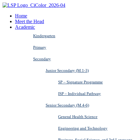
Home
Meet the Head
Academic
Kindergarten
Primary
Secondary
Junior Secondary (M.1-3)
SP – Signature Programme
ISP – Individual Pathway
Senior Secondary (M.4-6)
General Health Science
Engineering and Technology
Business, Social Science, and 3rd Language