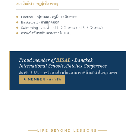
สถาบันกีฬา · ครูผู้เชี่ยวชาญ
Football · ฟุตบอล · ครูฝึกระดับสากล
Basketball · บาสเกตบอล
Swimming · ว่ายน้ำ · ป.1–2 (1 เทอม) · ป.3–6 (2 เทอม)
การแข่งขันระดับนานาชาติ BISAL
Proud member of
BISAL
· Bangkok
International Schools Athletics Conference
สมาชิก BISAL — เครือข่ายโรงเรียนนานาชาติด้านกีฬาในกรุงเทพฯ
★ MEMBER · สมาชิก
LIFE BEYOND LESSONS