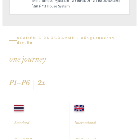
Mindfulness · คุณธรรม · ความเห็นใจ · ความเป็นพลเมือง
โลก ผ่าน House System
ACADEMIC PROGRAMME · หลักสูตรและการ
ประเมิน
Two world-class programmes,
one journey
.
หลักสูตรชั้นนำ 2 ระบบในเส้นทางเดียว — ทั้งการเรียนและการประเมินจาก 2
มาตรฐาน
P1–P6
2x
6 YEARS
STANDARDS
THAI
CAMBRIDGE
Standard
International
หลักสูตรไทย · สพฐ.
หลักสูตร Cambridge · UK