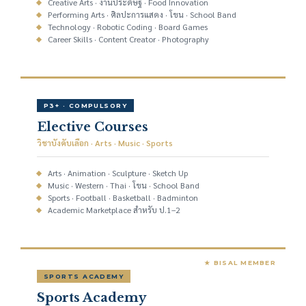
Creative Arts · งานประดิษฐ์ · Food Innovation
Performing Arts · ศิลปะการแสดง · โขน · School Band
Technology · Robotic Coding · Board Games
Career Skills · Content Creator · Photography
P3+ · COMPULSORY
Elective Courses
วิชาบังคับเลือก · Arts · Music · Sports
Arts · Animation · Sculpture · Sketch Up
Music · Western · Thai · โขน · School Band
Sports · Football · Basketball · Badminton
Academic Marketplace สำหรับ ป.1–2
★ BISAL MEMBER
SPORTS ACADEMY
Sports Academy