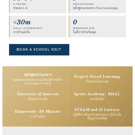
6 YEARS
PROGRAMME
ประถม 1–6
หลักสูตรแกนกลาง Thai Cambridge
<30m
0
DAILY HOMEWORK
WEEKEND HW
การบ้านต่อวัน
ไม่มีการบ้านวันหยุด
BOOK A SCHOOL VISIT
หลักสูตรแกนกลาง
Project-Based Learning
ผสมผสานประสบการณ์เรียนรู้สากลด้วย
เรียนผ่านโปรเจกต์
Cambridge Primary
Discovery of Interests
Sports Academy · BISAL
ค้นพบความถนัด
สถาบันกีฬา
STEAM and AI Literacy
Homework <30 Minutes
ปฏิบัติการด้าน STEAM และการรู้เท่าทัน
การบ้านน้อย
ปัญญาประดิษฐ์