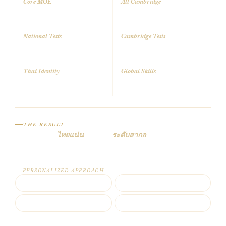
Core MOE
All Cambridge
หลักสูตรแกนกลาง สพฐ. ครบทุก
ทุกวิชา Cambridge ตั้งแต่ ป.1–
วิชา
ป.6
National Tests
Cambridge Tests
RT (ป.1) · NT (ป.3) · O-NET (ป.6)
Phonic (P1–2) · STAR (P3–5) ·
Checkpoint (P6)
Thai Identity
Global Skills
วรรณคดีไทย ประวัติศาสตร์
Speaking · Listening · Progress
วัฒนธรรม
Tests
THE RESULT
เด็กได้พื้นฐาน
ไทยแน่น
+ อังกฤษ
ระดับสากล
จบ ป.6 พร้อมสอบเข้า ม.1 ทั้งหลักสูตรไทยและนานาชาติ
— PERSONALIZED APPROACH —
Competency
Active
ตามความสามารถ
ลงมือทำเอง
Project
Discover
โปรเจกต์
ค้นพบ