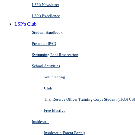
LSP’s Newsletter
LSP’s Excellence
LSP’s Club
Student Handbook
Pre-order IPAD
Swimming Pool Reservation
School Activities
Volunteering
Club
Thai Reserve Officer Training Corps Student (TROTCS)
Free Elective
Insidesatit
Insidesatit (Parent Portal)