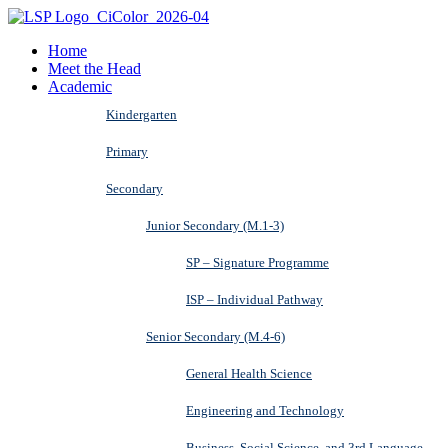
Home
Meet the Head
Academic
Kindergarten
Primary
Secondary
Junior Secondary (M.1-3)
SP – Signature Programme
ISP – Individual Pathway
Senior Secondary (M.4-6)
General Health Science
Engineering and Technology
Business, Social Science, and 3rd Language