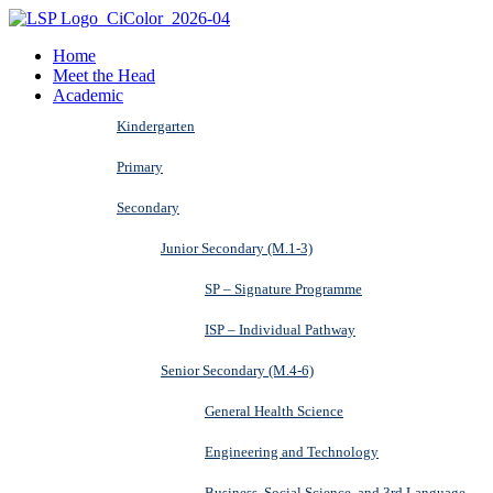
Home
Meet the Head
Academic
Kindergarten
Primary
Secondary
Junior Secondary (M.1-3)
SP – Signature Programme
ISP – Individual Pathway
Senior Secondary (M.4-6)
General Health Science
Engineering and Technology
Business, Social Science, and 3rd Language