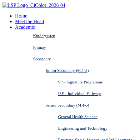
Home
Meet the Head
Academic
Kindergarten
Primary
Secondary
Junior Secondary (M.1-3)
SP – Signature Programme
ISP – Individual Pathway
Senior Secondary (M.4-6)
General Health Science
Engineering and Technology
Business, Social Science, and 3rd Language