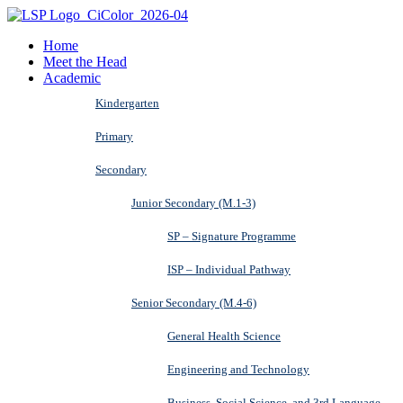
Home
Meet the Head
Academic
Kindergarten
Primary
Secondary
Junior Secondary (M.1-3)
SP – Signature Programme
ISP – Individual Pathway
Senior Secondary (M.4-6)
General Health Science
Engineering and Technology
Business, Social Science, and 3rd Language