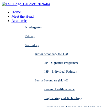
Home
Meet the Head
Academic
Kindergarten
Primary
Secondary
Junior Secondary (M.1-3)
SP – Signature Programme
ISP – Individual Pathway
Senior Secondary (M.4-6)
General Health Science
Engineering and Technology
Business, Social Science, and 3rd Language