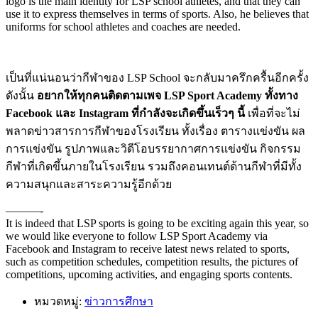
logo is the main identity for LSP school athletes, and that they can
use it to express themselves in terms of sports. Also, he believes that
uniforms for school athletes and coaches are needed.
เป็นที่แน่นอนว่ากีฬาของ LSP School จะกลับมาครึกครื้นอีกครั้ง
ดังนั้น
อยากให้ทุกคนติดตามเพจ LSP Sport Academy ทั้งทาง
Facebook และ Instagram ที่กำลังจะเกิดขึ้นเร็วๆ นี้
เพื่อที่จะไม่
พลาดข่าวสารการกีฬาของโรงเรียน ทั้งเรื่อง ตารางแข่งขัน ผล
การแข่งขัน รูปภาพและวิดีโอบรรยากาศการแข่งขัน กิจกรรม
กีฬาที่เกิดขึ้นภายในโรงเรียน รวมถึงคอนเทนต์ด้านกีฬาที่มีทั้ง
ความสนุกและสาระความรู้อีกด้วย
———-
It is indeed that LSP sports is going to be exciting again this year, so
we would like everyone to follow LSP Sport Academy via
Facebook and Instagram to receive latest news related to sports,
such as competition schedules, competition results, the pictures of
competitions, upcoming activities, and engaging sports contents.
หมวดหมู่:
ข่าวการศึกษา