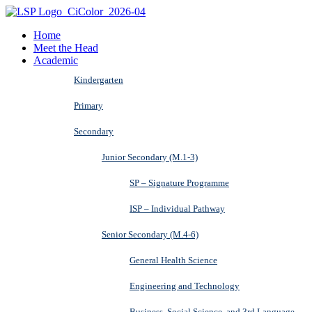
Home
Meet the Head
Academic
Kindergarten
Primary
Secondary
Junior Secondary (M.1-3)
SP – Signature Programme
ISP – Individual Pathway
Senior Secondary (M.4-6)
General Health Science
Engineering and Technology
Business, Social Science, and 3rd Language