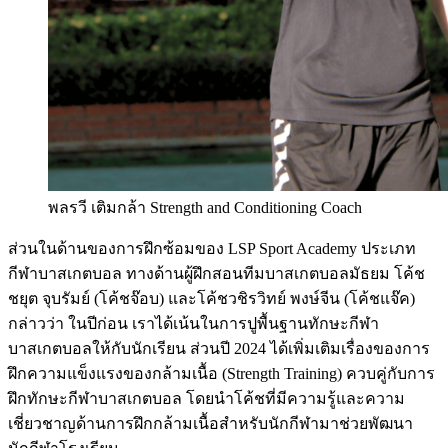
พลรวี เติมกล้า Strength and Conditioning Coach
ส่วนในด้านของการฝึกซ้อมของ LSP Sport Academy ประเภท
กีฬาบาสเกตบอล ทางด้านผู้ฝึกสอนทีมบาสเกตบอลมัธยม โค้ช
ชยุต จุบรัมย์ (โค้ชจ๊อบ) และโค้ชวชิรวิทย์ พงษ์จีน (โค้ชแจ๊ค)
กล่าวว่า ในปีก่อน เราได้เน้นในการปูพื้นฐานทักษะกีฬา
บาสเกตบอลให้กับนักเรียน ส่วนปี 2024 ได้เพิ่มเติมเรื่องของการ
ฝึกความแข็งแรงของกล้ามเนื้อ (Strength Training) ควบคู่กับการ
ฝึกทักษะกีฬาบาสเกตบอล โดยนำโค้ชที่มีความรู้และความ
เชี่ยวชาญด้านการฝึกกล้ามเนื้อสำหรับนักกีฬามาช่วยพัฒนา