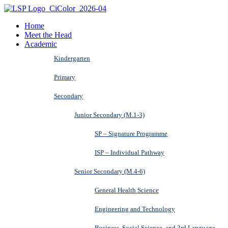
Home
Meet the Head
Academic
Kindergarten
Primary
Secondary
Junior Secondary (M.1-3)
SP – Signature Programme
ISP – Individual Pathway
Senior Secondary (M.4-6)
General Health Science
Engineering and Technology
Business, Social Science, and 3rd Language