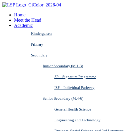
Home
Meet the Head
Academic
Kindergarten
Primary
Secondary
Junior Secondary (M.1-3)
SP – Signature Programme
ISP – Individual Pathway
Senior Secondary (M.4-6)
General Health Science
Engineering and Technology
Business, Social Science, and 3rd Language