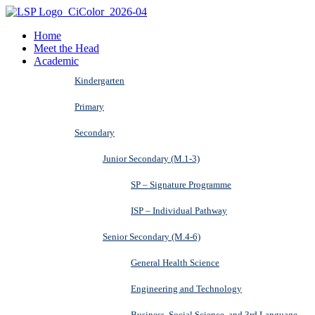
Home
Meet the Head
Academic
Kindergarten
Primary
Secondary
Junior Secondary (M.1-3)
SP – Signature Programme
ISP – Individual Pathway
Senior Secondary (M.4-6)
General Health Science
Engineering and Technology
Business, Social Science, and 3rd Language