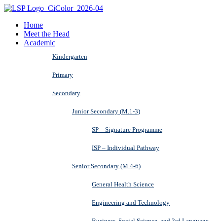
Home
Meet the Head
Academic
Kindergarten
Primary
Secondary
Junior Secondary (M.1-3)
SP – Signature Programme
ISP – Individual Pathway
Senior Secondary (M.4-6)
General Health Science
Engineering and Technology
Business, Social Science, and 3rd Language