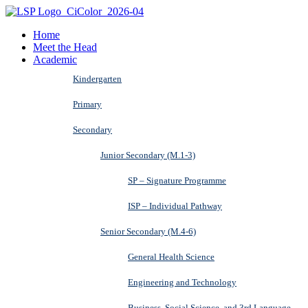
Home
Meet the Head
Academic
Kindergarten
Primary
Secondary
Junior Secondary (M.1-3)
SP – Signature Programme
ISP – Individual Pathway
Senior Secondary (M.4-6)
General Health Science
Engineering and Technology
Business, Social Science, and 3rd Language