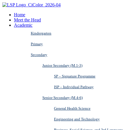
Home
Meet the Head
Academic
Kindergarten
Primary
Secondary
Junior Secondary (M.1-3)
SP – Signature Programme
ISP – Individual Pathway
Senior Secondary (M.4-6)
General Health Science
Engineering and Technology
Business, Social Science, and 3rd Language