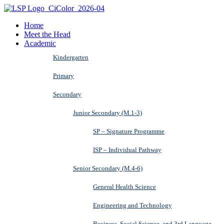
Home
Meet the Head
Academic
Kindergarten
Primary
Secondary
Junior Secondary (M.1-3)
SP – Signature Programme
ISP – Individual Pathway
Senior Secondary (M.4-6)
General Health Science
Engineering and Technology
Business, Social Science, and 3rd Language