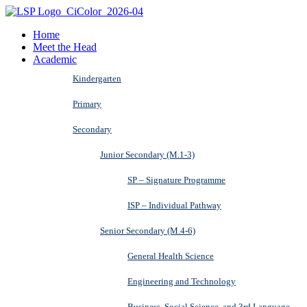
Home
Meet the Head
Academic
Kindergarten
Primary
Secondary
Junior Secondary (M.1-3)
SP – Signature Programme
ISP – Individual Pathway
Senior Secondary (M.4-6)
General Health Science
Engineering and Technology
Business, Social Science, and 3rd Language